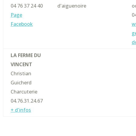
04 76 37 24 40
d'aiguenoire
o
Page
0
Facebook
w
g
d
LA FERME DU
VINCENT
Christian
Guicherd
Charcuterie
04.76.31.24.67
+ d'infos