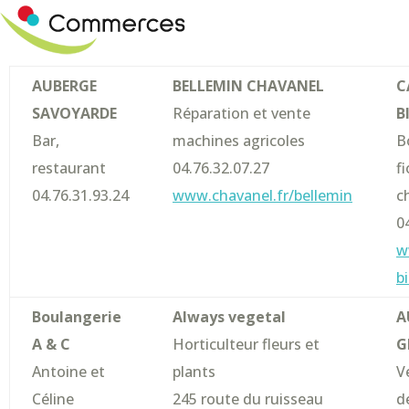
AUBERGE
BELLEMIN CHAVANEL
C
SAVOYARDE
Réparation et vente
B
Bar,
machines agricoles
B
restaurant
04.76.32.07.27
fi
04.76.31.93.24
www.chavanel.fr/bellemin
c
0
w
b
Boulangerie
Always vegetal
A
A & C
Horticulteur fleurs et
G
Antoine et
plants
V
Céline
245 route du ruisseau
d